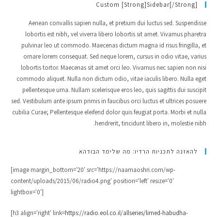
Custom [strong]Sidebar[/strong]
Aenean convallis sapien nulla, et pretium dui luctus sed. Suspendisse
lobortis est nibh, vel viverra libero lobortis sit amet. Vivamus pharetra
pulvinar leo ut commodo. Maecenas dictum magna id risus fringilla, et
ornare lorem consequat. Sed neque lorem, cursus in odio vitae, varius
lobortis tortor. Maecenas sit amet orci leo. Vivamus nec sapien non nisi
commodo aliquet. Nulla non dictum odio, vitae iaculis libero. Nulla eget
pellentesque urna. Nullam scelerisque eros leo, quis sagittis dui suscipit
sed. Vestibulum ante ipsum primis in faucibus orci luctus et ultrices posuere
cubilia Curae; Pellentesque eleifend dolor quis feugiat porta. Morbi et nulla
hendrerit, tincidunt libero in, molestie nibh.
להאזנה לתכניות הרדיו: מה שלימד הבודהא
[image margin_bottom='20' src='https://naamaoshri.com/wp-
content/uploads/2015/06/radio4.png' position='left' resize='0'
lightbox='0']
[h3 align='right' link=
https://radio.eol.co.il/allseries/limed-habudha-