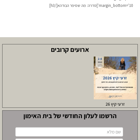
margin_bottom='10']סדרה: מה שסיפר הבודהא[/h3]
ארועים קרובים
זרעי קיץ 26
הרשמו לעלון החודשי של בית האימון