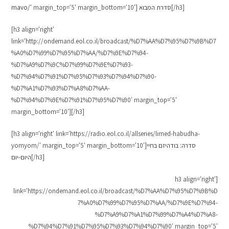
[/h3]
סדרת המבוא
margin_top='5' margin_bottom='10']
mavo/'
[h3 align='right'
link='http://ondemand.eol.co.il/broadcast/%D7%AA%D7%95%D7%9B%D7
%A0%D7%99%D7%95%D7%AA/%D7%9E%D7%94-
%D7%A9%D7%9C%D7%99%D7%9E%D7%93-
%D7%94%D7%91%D7%95%D7%93%D7%94%D7%90-
%D7%A1%D7%93%D7%A8%D7%AA-
%D7%94%D7%9E%D7%91%D7%95%D7%90' margin_top='5'
margin_bottom='10'][/h3]
[h3 align='right' link='https://radio.eol.co.il/allseries/limed-habudha-
סדרה: בודהיזם בחיי
yomyom/' margin_top='5' margin_bottom='10']
[/h3]
היום-יום
[h3 align='right'
link='https://ondemand.eol.co.il/broadcast/%D7%AA%D7%95%D7%9B%D
7%A0%D7%99%D7%95%D7%AA/%D7%9E%D7%94-
%D7%A9%D7%A1%D7%99%D7%A4%D7%A8-
%D7%94%D7%91%D7%95%D7%93%D7%94%D7%90' margin_top='5'