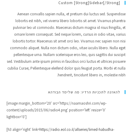
Custom [strong]Sidebar[/strong]
Aenean convallis sapien nulla, et pretium dui luctus sed. Suspendisse
lobortis est nibh, vel viverra libero lobortis sit amet. Vivamus pharetra
pulvinar leo ut commodo. Maecenas dictum magna id risus fringilla, et
ornare lorem consequat. Sed neque lorem, cursus in odio vitae, varius
lobortis tortor. Maecenas sit amet orci leo. Vivamus nec sapien non nisi
commodo aliquet. Nulla non dictum odio, vitae iaculis libero. Nulla eget
pellentesque urna. Nullam scelerisque eros leo, quis sagittis dui suscipit
sed. Vestibulum ante ipsum primis in faucibus orci luctus et ultrices posuere
cubilia Curae; Pellentesque eleifend dolor quis feugiat porta. Morbi et nulla
hendrerit, tincidunt libero in, molestie nibh.
להאזנה לתכניות הרדיו: מה שלימד הבודהא
[image margin_bottom='20' src='https://naamaoshri.com/wp-
content/uploads/2015/06/radio4.png' position='left' resize='0'
lightbox='0']
[h3 align='right' link=
https://radio.eol.co.il/allseries/limed-habudha-