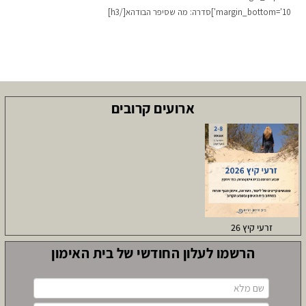
margin_bottom='10']סדרה: מה שסיפר הבודהא[/h3]
ארועים קרובים
זרעי קיץ 26
הרשמו לעלון החודשי של בית האימון