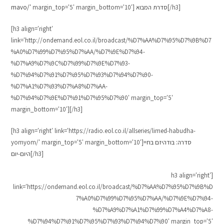
[/h3]
סדרת המבוא
margin_top='5' margin_bottom='10']
mavo/'
[h3 align='right'
link='http://ondemand.eol.co.il/broadcast/%D7%AA%D7%95%D7%9B%D7
%A0%D7%99%D7%95%D7%AA/%D7%9E%D7%94-
%D7%A9%D7%9C%D7%99%D7%9E%D7%93-
%D7%94%D7%91%D7%95%D7%93%D7%94%D7%90-
%D7%A1%D7%93%D7%A8%D7%AA-
%D7%94%D7%9E%D7%91%D7%95%D7%90' margin_top='5'
margin_bottom='10'][/h3]
[h3 align='right' link='https://radio.eol.co.il/allseries/limed-habudha-
סדרה: בודהיזם בחיי
yomyom/' margin_top='5' margin_bottom='10']
[/h3]
היום-יום
[h3 align='right'
link='https://ondemand.eol.co.il/broadcast/%D7%AA%D7%95%D7%9B%D
7%A0%D7%99%D7%95%D7%AA/%D7%9E%D7%94-
%D7%A9%D7%A1%D7%99%D7%A4%D7%A8-
%D7%94%D7%91%D7%95%D7%93%D7%94%D7%90' margin_top='5'