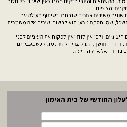
מות. ההשתאות והיופי חזקים ממנו לאין שיעור. כל חלום
נים והצופים.
נם שונים משירים אחרים שנכתבו בשיתוף פעולה עם
השכל, שמן הסתם טבעו הוא לחשוב. שירים אלה משמרים
וניים, ולכן אין לזוז ואין לפקוח את העיניים לפני
כגיבוי או לחיצה על מקש הEnter לתוך הזיכרון, וחדר החושך, הגוף, צריך להיות מוגף כשמעבירים
וב בחזרה אל ארץ הידיעה.
לון החודשי של בית האימון