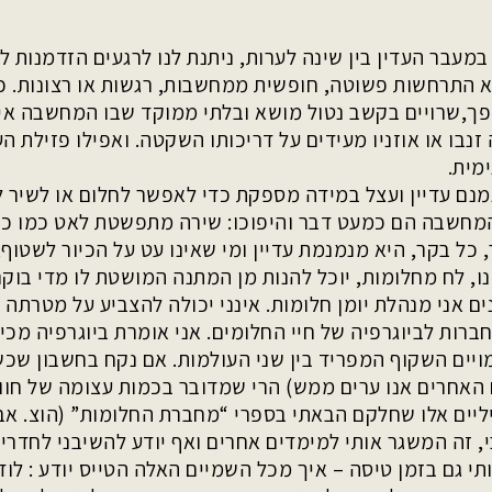
במעבר העדין בין שינה לערות, ניתנת לנו לרגעים הזדמנות ל
לא התרחשות פשוטה, חופשית ממחשבות, רגשות או רצונות. כ
פך,שרויים בקשב נטול מושא ובלתי ממוקד שבו המחשבה אינה
נבו או אוזניו מעידים על דריכותו השקטה. ואפילו פזילת הע
מית.
נם עדיין ועצל במידה מספקת כדי לאפשר לחלום או לשיר ל
מחשבה הם כמעט דבר והיפוכו: שירה מתפשטת לאט כמו כתם 
, כל בקר, היא מנמנמת עדיין ומי שאינו עט על הכיור לשטו
ו, לח מחלומות, יוכל להנות מן המתנה המושטת לו מדי בוק
ם אני מנהלת יומן חלומות. אינני יכולה להצביע על מטרתה 
ברות לביוגרפיה של חיי החלומים. אני אומרת ביוגרפיה מ
מויים השקוף המפריד בין שני העולמות. אם נקח בחשבון שכשלי
האחרים אנו ערים ממש) הרי שמדובר בכמות עצומה של חווי
ליים אלו שחלקם הבאתי בספרי “מחברת החלומות” (הוצ. אבן 
, זה המשגר אותי למימדים אחרים ואף יודע להשיבני לחדרי 
י גם בזמן טיסה – איך מכל השמיים האלה הטייס יודע : לוד