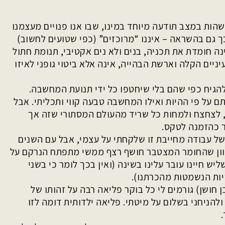
שהות במצב תודעה מיוחד במינו, שבו אנו פנויים מעצמנו
ך גם בהשראה – איננו “מרוכזים” (כפי שטועים לחשוב)
 חומדת את תכניה, בנים ולא נים אקטיבי, תנומת חתול
יניים הקלה וארשת הבהייה, אינה אלא ביטוי גופני לאיזו
הגיח כפי שהם בלי שיחטפו כל ידי תנועת המחשבה.
על פי ההיות ואילו המחשבה טבעה קווי ותכליתי. אבל
ף, לצחצח ולמחות כל שריד מהעולם המסתורי שזה אך
ר כהזמנה לטקס.
של עבודה מחייבת זו שלקחתי על עצמי, אבל עם השנים
כיוון שהחומר המצטבר חושף רצף ממשי מתפתח הנרקם על
ש חיינו עובר עלינו בשינה (ואין בכך לומר כי בשני
ות הנשמטות מהכרתנו).
חושן) גורמים לי כל בוקר פליאה רבה על זהותו של
ולהניחני בשלום על מיטתי. פליאה ילדותית דומה לזו
.