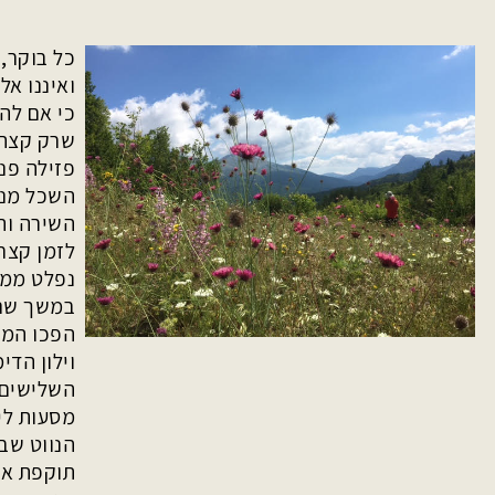
כל בוקר, 
ואיננו א
כי אם לה
שרק קצה ז
פזילה פני
השכל מנמ
השירה וה
לזמן קצר
נפלט ממנ
במשך שני
הפכו המח
וילון הדי
השלישים 
מסעות לי
הנווט שבי
תוקפת אות