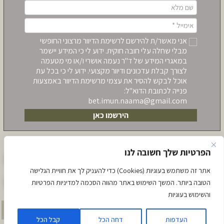
אני מאשר/ת להירשם לרשימת הדיוור מרצוני החופשי
מבלי שחלה עלי חובה חוקית. ידוע לי כי המידע יישמר
במאגרי המידע של ד"ר נעמה אושרי ו/או מי מטעמה
לצורך קבלת עדכונים ודיוור מקצועי. ידוע לי כי בכל עת
אוכל לבקש להסיר את עצמי מרשימת הדיוור באמצעות
פנייה לכתובת הדוא"ל:
bet.imun.naama@gmail.com‏
הירשמו כאן
הפרטיות שלך חשובה לנו
לתאום שיחת יעוץ לקראת הרשמה ללימודים
אתר זה משתמש בעוגיות (Cookies) כדי להעניק לך את חוויית הגלישה
הצטרפו לקבוצת הוואטסאפ השקטה
הטובה ביותר. המשך השימוש באתר מהווה הסכמה למדיניות הפרטיות
והשימוש בעוגיות
מדיניות פרטיות
הצהרת נגישות
העדפות
דחה הכל
קבל הכל