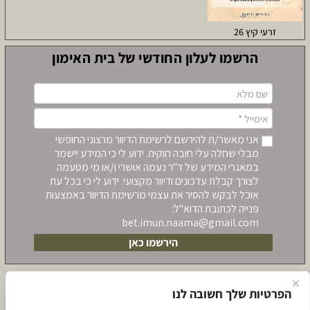
זרעי קיץ 26
הרשמו לעלון החודשי של בית האימון
אני מאשר/ת להירשם לרשימת הדיוור מרצוני החופשי
מבלי שחלה עלי חובה חוקית. ידוע לי כי המידע יישמר
במאגרי המידע של ד"ר נעמה אושרי ו/או מי מטעמה
לצורך קבלת עדכונים ודיוור מקצועי. ידוע לי כי בכל עת
אוכל לבקש להסיר את עצמי מרשימת הדיוור באמצעות
פנייה לכתובת הדוא"ל:
bet.imun.naama@gmail.com‏
הירשמו כאן
הפרטיות שלך חשובה לנו
לתאום שיחת יעוץ לקראת הרשמה ללימודים