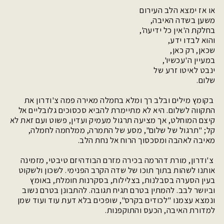
או אז ימצא הלב העירום
משען בשדה האיבה,
בחלקת ה'אין כל ידיעה',
והוא לבדו ידע,
שכאן, רק כאן,
במעיין ה'עכשיו',
ינבט לאיטו זרע של
שלום.
בקומץ מילים ובלב רך ומלא בחמלה מאירה פמה צ'ודרון את
התקווה לשלום. היא לא מתיימרת להביא סכסוכים גלובליים אל
קיצם המוחלט, אך מציעה תרגול מעמיק ועדין, פשוט ועם זאת לא
קל; "תרגול של שלום", מסע של התמרה, ממלחמה לחמלה,
מאיבה לאהבה ומסכסוך הרוח אל נחת הלב.
צ'ודרון, מורת דהרמה בכירה מזרם הבודהיזם טיבטי, מזמינה
אותנו לשהות בתוך תוכו של שדה הקרב הפנימי. לשכון ולשקוט
בעין הסערה בסבלנות, בצלילות, בסקרנות חומלת, באומץ
וביושר לבב. להמתין בטרם תגיח תגובה. להתבונן בטרם נשוב
ונמצא עצמנו "לכודים בקרס", שופכים בלא דעת עוד ועוד שמן
למדורת האיבה, הכעס והתוקפנות.