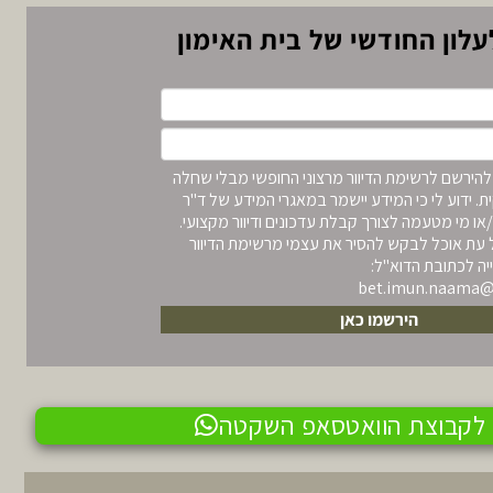
לון החודשי של בית האימון
הירשם לרשימת הדיוור מרצוני החופשי מבלי שחלה
ת. ידוע לי כי המידע יישמר במאגרי המידע של ד"ר
או מי מטעמה לצורך קבלת עדכונים ודיוור מקצועי.
כל עת אוכל לבקש להסיר את עצמי מרשימת הדיוור
ה לכתובת הדוא"ל:
bet.imun.naama‏
הירשמו כאן
לקבוצת הוואטסאפ השקטה