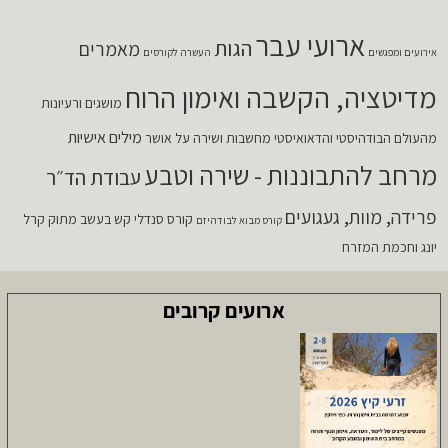
ארועי עבר
הגות
מאמרים
אירועים ומפגשים
העשרה לקורסים
מדיטציה, הקשבה ואימון הרוח
מושגים ורעיונות
מילים אישיות
מהעולם הבודהיסטי והדאואיסטי
מחשבות ושירה על אושר
מרחב להתבוננות - שירה וטבע
עבודת הד״ר
פרידה, מוות, געגועים
קורס סנדלי קש בעשב מתוק
קרל
קורס מבוא לבודהיזם
יונג וחכמת המזרח
ארועים קרובים