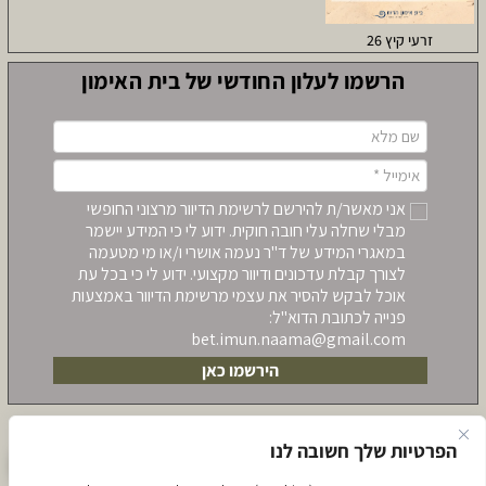
זרעי קיץ 26
הרשמו לעלון החודשי של בית האימון
אני מאשר/ת להירשם לרשימת הדיוור מרצוני החופשי
מבלי שחלה עלי חובה חוקית. ידוע לי כי המידע יישמר
במאגרי המידע של ד"ר נעמה אושרי ו/או מי מטעמה
לצורך קבלת עדכונים ודיוור מקצועי. ידוע לי כי בכל עת
אוכל לבקש להסיר את עצמי מרשימת הדיוור באמצעות
פנייה לכתובת הדוא"ל:
bet.imun.naama@gmail.com‏
הירשמו כאן
הפרטיות שלך חשובה לנו
לתאום שיחת יעוץ לקראת הרשמה ללימודים